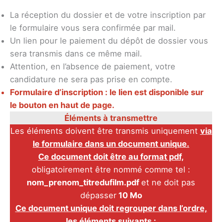
La réception du dossier et de votre inscription par
le formulaire vous sera confirmée par mail.
Un lien pour le paiement du dépôt de dossier vous
sera transmis dans ce même mail.
Attention, en l’absence de paiement, votre
candidature ne sera pas prise en compte.
Formulaire d’inscription : le lien est disponible sur
le bouton en haut de page.
Éléments à transmettre
Les éléments doivent être transmis uniquement
via
le formulaire dans un document unique.
Ce document doit être au format pdf,
obligatoirement être nommé comme tel :
nom_prenom_titredufilm.pdf
et ne doit pas
dépasser
10 Mo
Ce document unique doit regrouper dans l’ordre,
les éléments suivants :