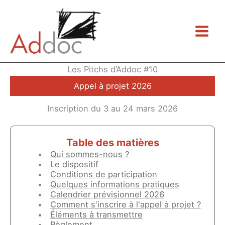
Aller
au
contenu
Les Pitchs d’Addoc #10
Appel à projet 2026
Inscription du 3 au 24 mars 2026
Table des matières
Qui sommes-nous ?
Le dispositif
Conditions de participation
Quelques informations pratiques
Calendrier prévisionnel 2026
Comment s'inscrire à l'appel à projet ?
Éléments à transmettre
Règlement