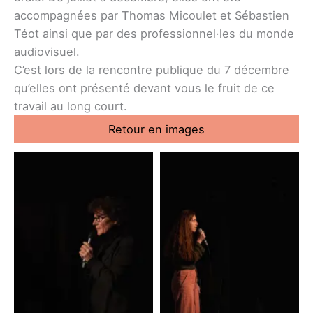
accompagnées par Thomas Micoulet et Sébastien
Téot ainsi que par des professionnel·les du monde
audiovisuel.
C’est lors de la rencontre publique du 7 décembre
qu’elles ont présenté devant vous le fruit de ce
travail au long court.
Retour en images
Séverine
Camille