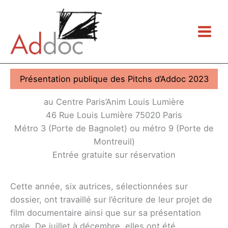
Aller
au
contenu
Présentation publique des Pitchs d’Addoc 2023
au Centre Paris’Anim Louis Lumière
46 Rue Louis Lumière 75020 Paris
Métro 3 (Porte de Bagnolet) ou métro 9 (Porte de
Montreuil)
Entrée gratuite sur réservation
Cette année, six autrices, sélectionnées sur
dossier, ont travaillé sur l’écriture de leur projet de
film documentaire ainsi que sur sa présentation
orale. De juillet à décembre, elles ont été