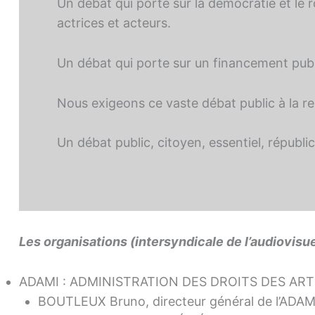
Un débat qui porte sur la démocratie et le r
actrices et acteurs.
Un débat qui porte sur un financement publi
Nous exigeons ce vaste débat public à la re
Un débat public, citoyen, essentiel, républic
Les organisations (intersyndicale de l’audiovisue
ADAMI : ADMINISTRATION DES DROITS DES AR
BOUTLEUX Bruno, directeur général de l’ADAM