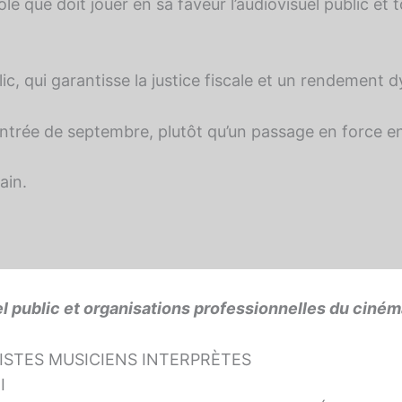
ôle que doit jouer en sa faveur l’audiovisuel public 
c, qui garantisse la justice fiscale et un rendement 
ntrée de septembre, plutôt qu’un passage en force en
ain.
l public et organisations professionnelles du cinéma
TISTES MUSICIENS INTERPRÈTES
I