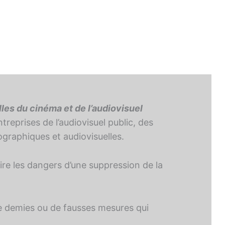
lles du cinéma et de l’audiovisuel
reprises de l’audiovisuel public, des
ographiques et audiovisuelles.
ire les dangers d’une suppression de la
 de demies ou de fausses mesures qui