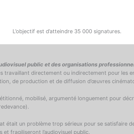
L’objectif est d’atteindre 35 000 signatures.
audiovisuel public et des organisations professionne
 travaillant directement ou indirectement pour les ent
ation, de production et de diffusion d’œuvres cinémat
 pétitionné, mobilisé, argumenté longuement pour décr
-redevance).
hat était un problème trop sérieux pour se satisfaire
et fragiliseront l’audiovisuel public.