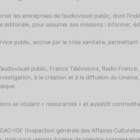
ter les entreprises de l’audiovisuel public, dont l’i
 éditoriale, pour assumer ses missions : informer, édu
service public, accrue par la crise sanitaire, permett
’audiovisuel public, France Télévisions, Radio Fran
investigation, à la création et à la diffusion du cinéma
usique.
ons se voulant « rassurantes » et aussitôt contredite
IGAC–IGF (Inspection générale des Affaires Culturelle
 mais nous venons à peine de prendre connaissance de 