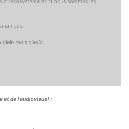
et tout l’écosystème dont nous sommes les
dynamique.
 plein mois d’août.
 et de l’audiovisuel
: