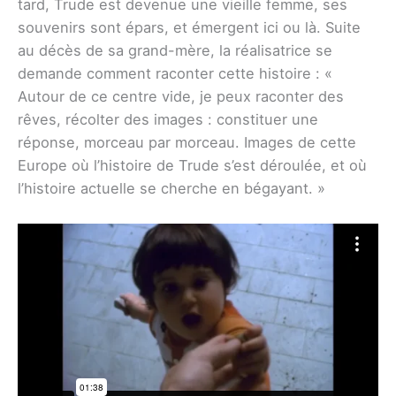
tard, Trude est devenue une vieille femme, ses
souvenirs sont épars, et émergent ici ou là. Suite
au décès de sa grand-mère, la réalisatrice se
demande comment raconter cette histoire : «
Autour de ce centre vide, je peux raconter des
rêves, récolter des images : constituer une
réponse, morceau par morceau. Images de cette
Europe où l’histoire de Trude s’est déroulée, et où
l’histoire actuelle se cherche en bégayant. »