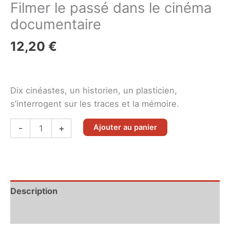
Filmer le passé dans le cinéma
documentaire
12,20
€
Dix cinéastes, un historien, un plasticien,
s’interrogent sur les traces et la mémoire.
quantité
-
+
Ajouter au panier
de
Filmer
le
passé
Description
dans
le
Informations complémentaires
cinéma