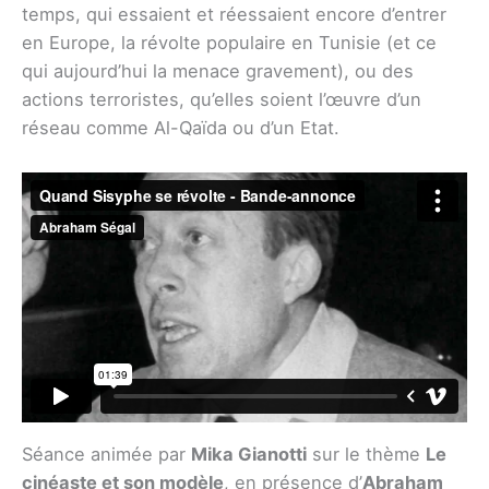
temps, qui essaient et réessaient encore d’entrer
en Europe, la révolte populaire en Tunisie (et ce
qui aujourd’hui la menace gravement), ou des
actions terroristes, qu’elles soient l’œuvre d’un
réseau comme Al-Qaïda ou d’un Etat.
Séance animée par
Mika Gianotti
sur le thème
Le
cinéaste et son modèle
, en présence d’
Abraham