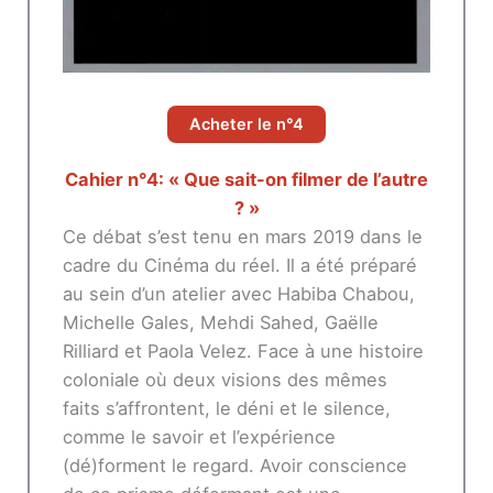
Acheter le n°4
Cahier n°4: « Que sait-on filmer de l’autre
? »
Ce débat s’est tenu en mars 2019 dans le
cadre du Cinéma du réel. Il a été préparé
au sein d’un atelier avec Habiba Chabou,
Michelle Gales, Mehdi Sahed, Gaëlle
Rilliard et Paola Velez. Face à une histoire
coloniale où deux visions des mêmes
faits s’affrontent, le déni et le silence,
comme le savoir et l’expérience
(dé)forment le regard. Avoir conscience