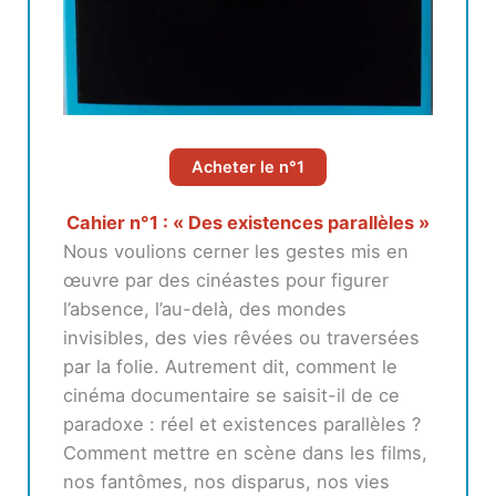
Acheter le n°1
Cahier n°1 : « Des existences parallèles »
Nous voulions cerner les gestes mis en
œuvre par des cinéastes pour figurer
l’absence, l’au-delà, des mondes
invisibles, des vies rêvées ou traversées
par la folie. Autrement dit, comment le
cinéma documentaire se saisit-il de ce
paradoxe : réel et existences parallèles ?
Comment mettre en scène dans les films,
nos fantômes, nos disparus, nos vies