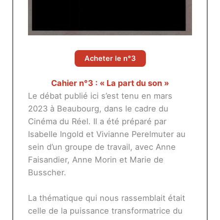
Acheter le n°3
Cahier n°3 : « La part du son »
Le débat publié ici s’est tenu en mars
2023 à Beaubourg, dans le cadre du
Cinéma du Réel. Il a été préparé par
Isabelle Ingold et Vivianne Perelmuter au
sein d’un groupe de travail, avec Anne
Faisandier, Anne Morin et Marie de
Busscher.
La thématique qui nous rassemblait était
celle de la puissance transformatrice du