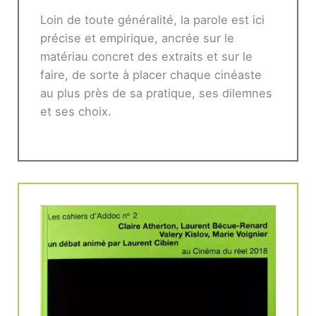
Loin de toute généralité, la parole est ici
précise et empirique, ancrée sur le
matériau concret des extraits et sur le
faire, de sorte à placer chaque cinéaste
au plus près de sa pratique, ses dilemnes
et ses choix.